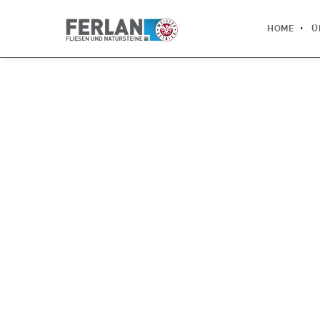
HOME
Ü
"
JAHRZEHNT