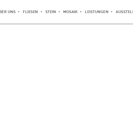
BER UNS
FLIESEN
STEIN
MOSAIK
LEISTUNGEN
AUSSTE
DER ZEIT VORAUS
ELANGE ERFAHRUNG MACHEN UNS ZU EINEM VERLÄSSLICHE