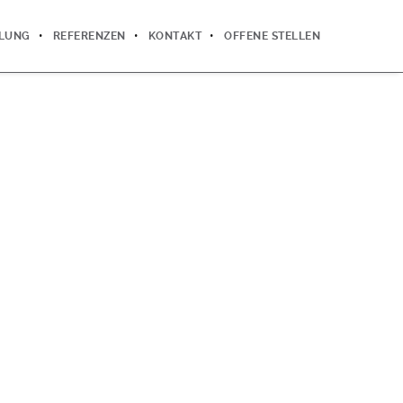
LLUNG
REFERENZEN
KONTAKT
OFFENE STELLEN
!
"
N PARTNER!